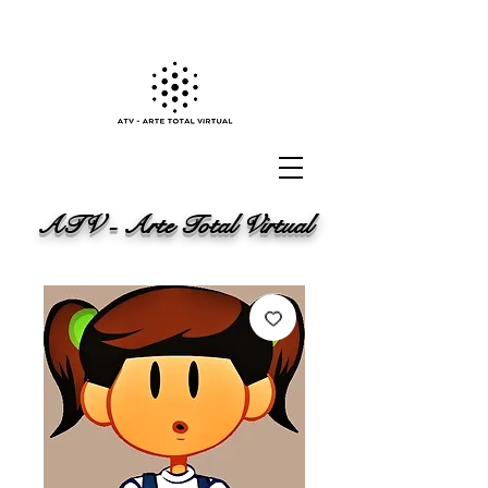
ATV - Arte Total Virtual