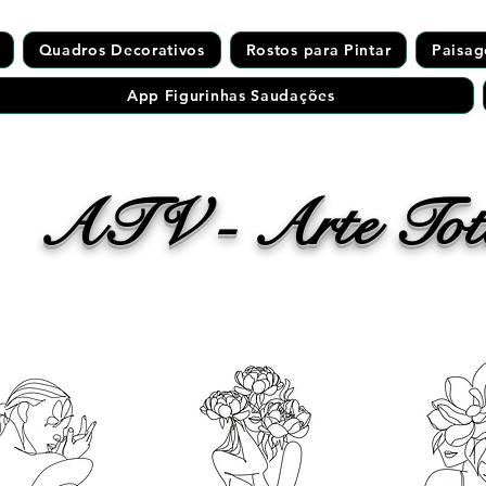
Quadros Decorativos
Rostos para Pintar
Paisag
App Figurinhas Saudações
ATV - Arte Tota