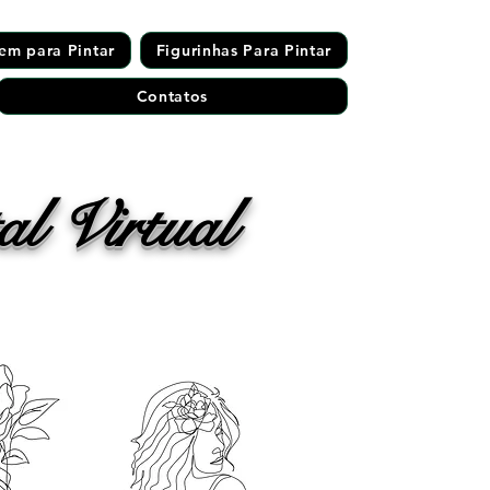
em para Pintar
Figurinhas Para Pintar
Contatos
l Virtual