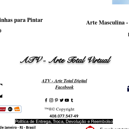
inhas para Pintar
Arte Masculina -
Preço
0
ATV - Arte Total Virtual
ATV - Arte Total Digital
Facebook
™®© Copyright
408.077.547-49
Política de Entrega, Troca, Devolução e Reembolso
de Janeiro - RJ - Brasil