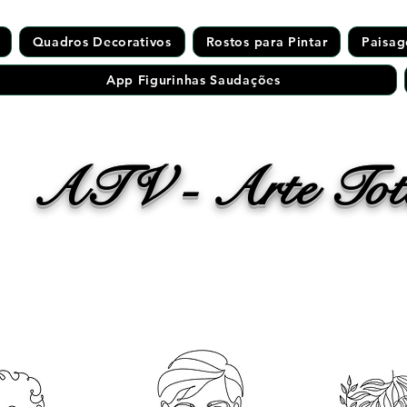
Quadros Decorativos
Rostos para Pintar
Paisag
App Figurinhas Saudações
ATV - Arte Tota