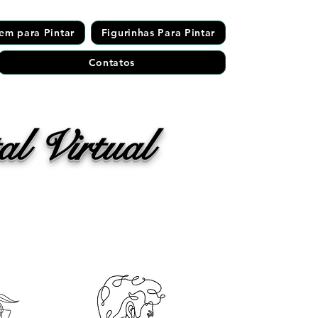
em para Pintar
Figurinhas Para Pintar
Contatos
l Virtual