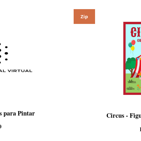
Zip
s para Pintar
Circus - Fig
Preço
0