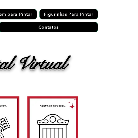
em para Pintar
Figurinhas Para Pintar
Contatos
l Virtual