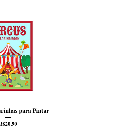
urinhas para Pintar
Preço
R$20,90