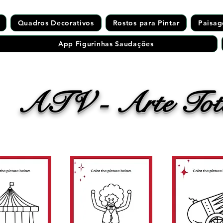
Quadros Decorativos
Rostos para Pintar
Paisag
App Figurinhas Saudações
ATV - Arte Tota