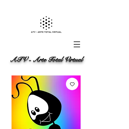
ATV - Arte Total Virtual