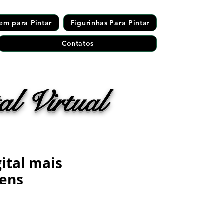
em para Pintar
Figurinhas Para Pintar
Contatos
l Virtual
gital mais
gens