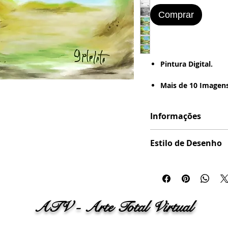
Comprar
Pintura Digital.
Mais de 10 Imagens
Imagem formatada
Informações
(Estilo de Desenho :
- Pintura a Óleo - R
Formatação em .JP
Vintage - Grunge - 
Estilo de Desenho
Pronta pra ser Im
Imagem formatada em
---> Papel Offset - 
(Estilo de Desenho : - D
Fotografico - Pape
Pintura a Óleo - Retrô
Vintage - Grunge - Bor
ATV - Arte Total Virtual
Imagem para Pinta
- Tinta Guache - Ti
Digital (Spray Digita