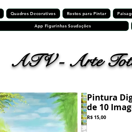
Quadros Decorativos
Rostos para Pintar
Paisag
App Figurinhas Saudações
ATV - Arte Tota
Pintura Di
de 10 Ima
Preço
R$ 15,00