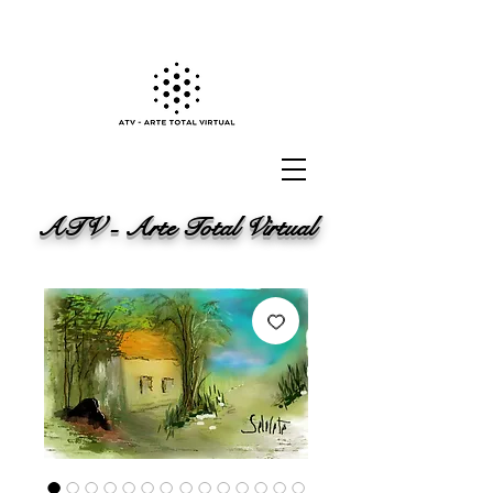
ATV - Arte Total Virtual