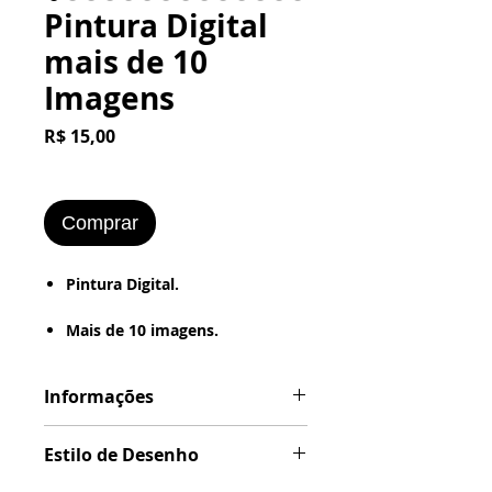
Pintura Digital
mais de 10
Imagens
Preço
R$ 15,00
Comprar
Pintura Digital.
​​​​​​​Mais de 10 imagens.
Imagem formatada em .JPEG
Informações
ou .PNG
(Estilo de Desenho : - Digital -
Formatação em .JPG ou .PNG
Textura - Pintura a Óleo - Retrô
Estilo de Desenho
(Foto Antiga - Vintage - Grunge
- Bordered).