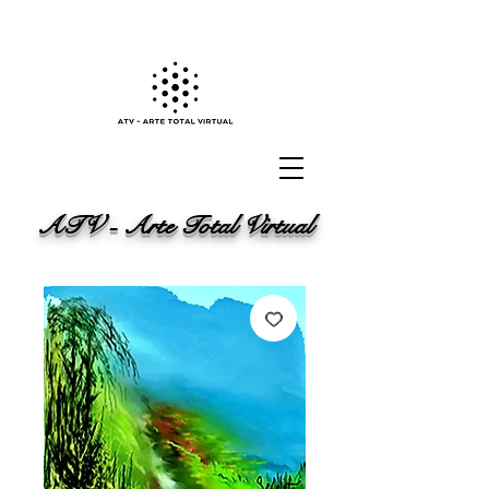
ATV - Arte Total Virtual