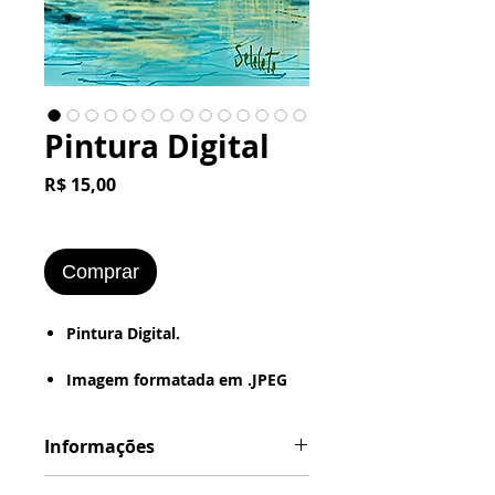
Pintura Digital
Preço
R$ 15,00
Comprar
Pintura Digital.
Imagem formatada em .JPEG
ou .PNG
(Estilo de Desenho : - Digital -
Informações
Textura - Pintura a Óleo - Retrô
(Foto Antiga - Vintage - Grunge
Formatação em .JPG ou .PNG