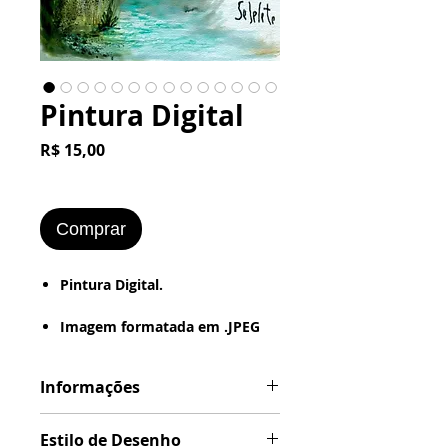
Pintura Digital
Preço
R$ 15,00
Comprar
Pintura Digital.
Imagem formatada em .JPEG
ou .PNG
(Estilo de Desenho : - Digital -
Informações
Textura - Pintura a Óleo - Retrô
(Foto Antiga - Vintage - Grunge
Formatação em .JPG ou .PNG
- Bordered).
Estilo de Desenho