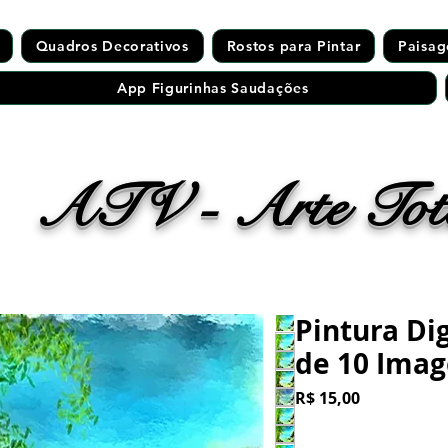
Quadros Decorativos
Rostos para Pintar
Paisag
App Figurinhas Saudações
ATV - Arte Tota
Pintura Di
de 10 Ima
Preço
R$ 15,00