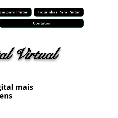
em para Pintar
Figurinhas Para Pintar
Contatos
l Virtual
gital mais
gens