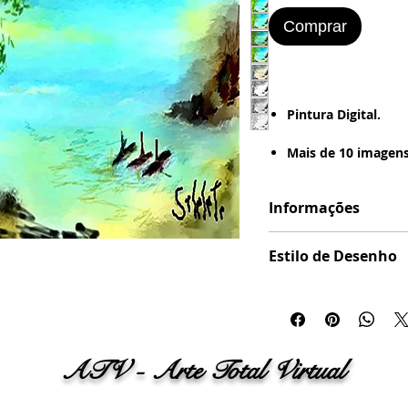
Comprar
Pintura Digital.
​​​​​​​Mais de 10 imagen
Imagem formatada
Informações
(Estilo de Desenho :
- Pintura a Óleo - R
Formatação em .JP
Vintage - Grunge - 
Estilo de Desenho
Pronta pra ser Im
Imagem formatada em
---> Papel Office - 
(Estilo de Desenho : - D
Fotografico - Pape
Pintura a Óleo - Retrô
Vintage - Grunge - Bor
ATV - Arte Total Virtual
Imagem para Pinta
- Tinta Guache - Ti
Digital (Spray Digita