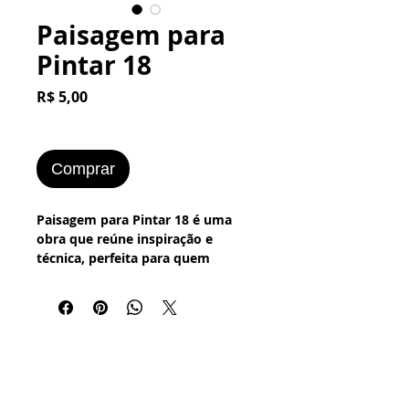
Paisagem para
Pintar 18
Preço
R$ 5,00
Comprar
Paisagem para Pintar 18 é uma 
obra que reúne inspiração e 
técnica, perfeita para quem 
valoriza a arte em suas formas 
plásticas e digitais. Disponível na 
loja online Arte Total Virtual, 
oferece uma experiência única 
para artistas e colecionadores 
explorarem cores e texturas com 
profundidade. Nossa plataforma 