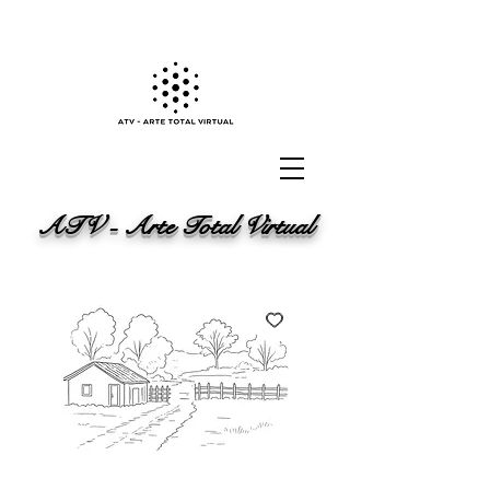
ATV - Arte Total Virtual