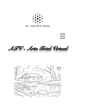
ATV - Arte Total Virtual