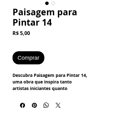
Paisagem para
Pintar 14
Preço
R$ 5,00
Comprar
Descubra Paisagem para Pintar 14, 
uma obra que inspira tanto 
artistas iniciantes quanto 
experientes na busca pela 
expressão criativa. Disponível na 
Arte Total Virtual, nossa loja 
online que valoriza desde a 
pintura plástica e digital até a arte 
digital-sublimação e culinária 
artística. Este produto é ideal para 