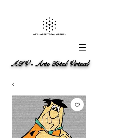
ATV - Arte Total Virtual