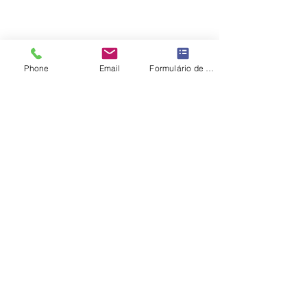
ATV - Arte Total Virtual
Phone
Email
Formulário de contato
ATV - Arte Total Digital
Facebook
408.077.547-49
E-mail:
artetotalgaleriashop@gmail.com
Política de Entrega, Troca, Devolução e
Reembolso
Rio de Janeiro - RJ - Brasil