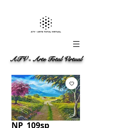
ATV - Arte Total Virtual
NP_109sp