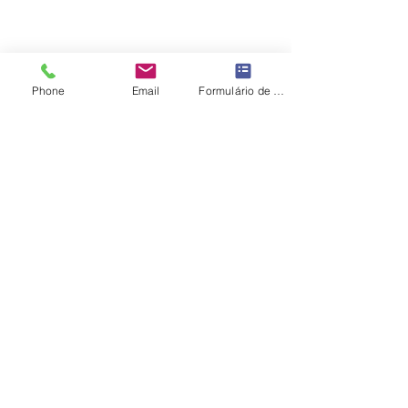
ATV - Arte Total Virtual
Phone
Email
Formulário de contato
ATV - Arte Total Digital
Facebook
408.077.547-49
E-mail:
artetotalgaleriashop@gmail.com
Política de Entrega, Troca, Devolução e
Reembolso
Rio de Janeiro - RJ - Brasil