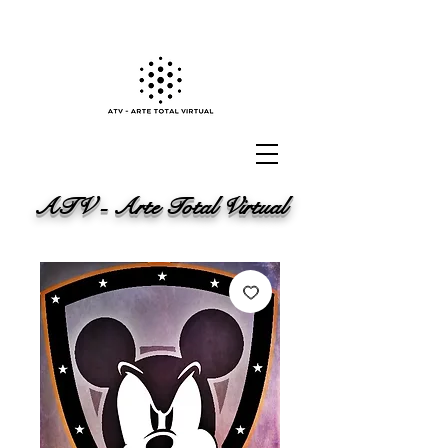
ATV - Arte Total Virtual