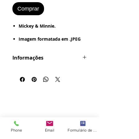
Comprar
​​​​​Mickey & Minnie.
Imagem formatada em .JPEG
ou .PNG
Informações
Mais de 10 Imagens.
Formatação em .JPG ou .PNG
Estilo de Desenho:
- Digital - Textura - Pintura a
Óleo - Retrô (Foto Antiga -
Vintage - Grunge - Bordered).
Imagem Pronta para ser
Impressa no Word
:
- Papel Office - Couchê -
Fotográfico - Papel Adesivo
Phone
Email
Formulário de contato
Pronta para Sublimação
: