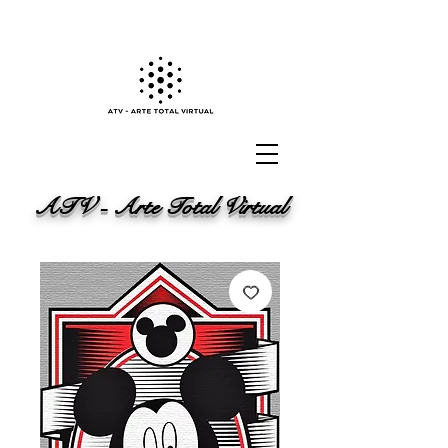
ATV - Arte Total Virtual