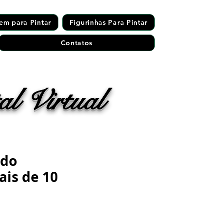
em para Pintar
Figurinhas Para Pintar
Contatos
l Virtual
ado
ais de 10