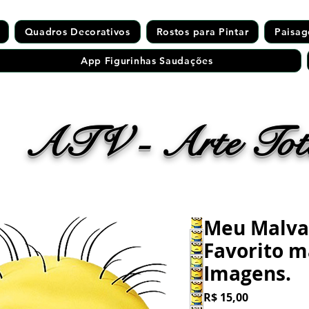
Quadros Decorativos
Rostos para Pintar
Paisag
App Figurinhas Saudações
ATV - Arte Tota
Meu Malv
Favorito m
Imagens.
Preço
R$ 15,00