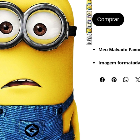
Comprar
​​​​​Meu Malvado Favo
Imagem formatada
Mais de 10 Imagens
Estilo de Desenho:
- Digital - Textura -
Retrô (Foto Antiga 
Bordered).
Imagem Pronta par
Word
:
- Papel Office - Cou