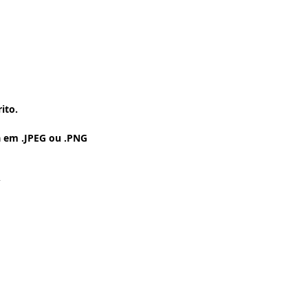
rito.
 em .JPEG ou .PNG
.
 Pintura a Óleo -
- Vintage - Grunge -
a ser Impressa no
chê - Fotográfico -