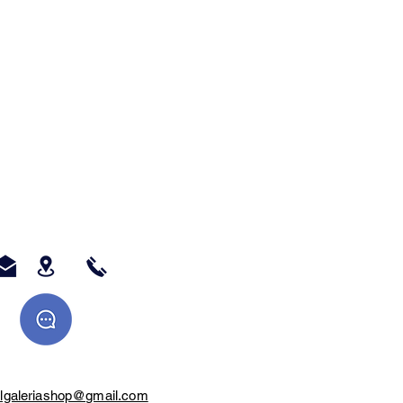
mação
:
 Canvas ou Tecido
 Porta Retratos ou
 Sublimáticos.
> Objetos
r:
ta Guache - Tinta
Programa de Pintura
al ) ou .
ção
Digitais
as por E-mail para
talgaleriashop@gmail.com