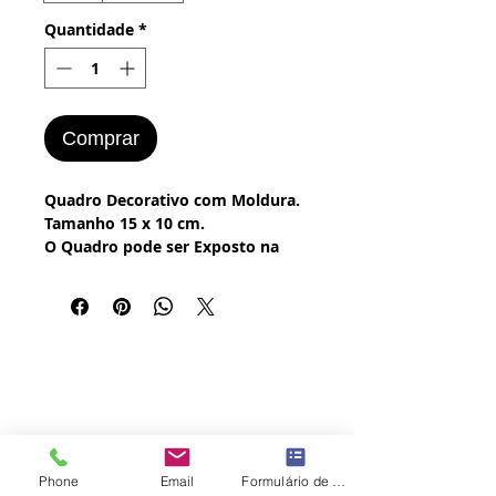
Quantidade
*
Comprar
Quadro Decorativo com Moldura.
Tamanho 15 x 10 cm.
O Quadro pode ser Exposto na
Parede ou em um Tripé.
A Imagem é Impressa em Placa de
MDF ou em Placa de Alumínio e
Exposta na Moldura.
No pedido você escolhe a Cor da
Moldura e o Material para
Impressão, segue também um
Mini Tripé.
Imagem exclusiva, feita por
Phone
Email
Formulário de contato