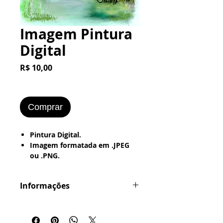
Imagem Pintura
Digital
Preço
R$ 10,00
Comprar
Pintura Digital.
Imagem formatada em .JPEG
ou .PNG.
Pronta pra ser Impressa no
Word
Informações
---> Papel Office - Couchê -
Fotografico.
Formatação em .JPG ou .PNG
Caso queira COMPRAR