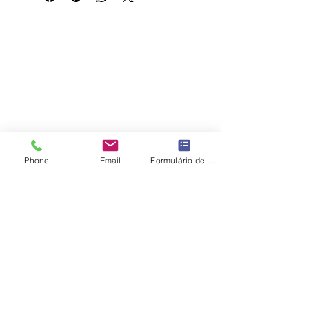
esta Imagem Impressa em:
- Papel Couchê - tamanho A4 ---
> Clique Aqui.
- Placa de Eucatex ---> Clique
Aqui.
Phone
Email
Formulário de contato
ATV - Arte Total Virtual
ATV - Arte Total Digital
Facebook
408.077.547-49
E-mail:
artetotalgaleriashop@gmail.com
Política de Entrega, Troca, Devolução e