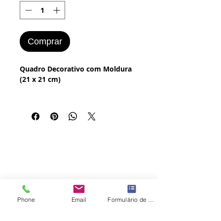
Comprar
Quadro Decorativo com Moldura
(21 x 21 cm)
Imagem Frases & Pensamentos,
Impressa em Papel Profissional
Texturizada e Exposta em Quadro
com Moldura.
Ótimo acabamento.
Tempo de montagem: em até 3
dias. Seu produto será enviado
após este período.
Phone
Email
Formulário de contato
Voltar
Q
uadro com Moldura
Frases & Pensamentos