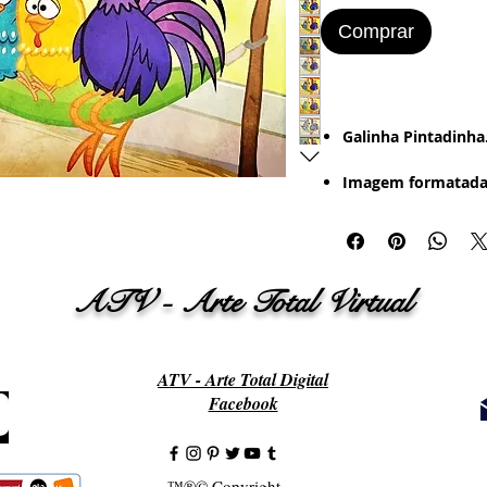
Comprar
​​​​​Galinha Pintadinha
Imagem formatada
Mais de 10 Imagens
Estilo de Desenho:
ATV - Arte Total Virtual
- Digital - Textura -
Retrô (Foto Antiga 
Bordered).
ATV - Arte Total Digital
Imagem Pronta par
Facebook
Word
:
- Papel Office - Cou
Papel Adesivo
™®© Copyright