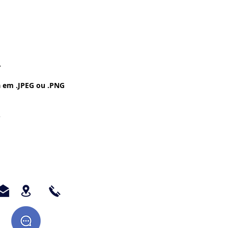
.
 em .JPEG ou .PNG
.
 Pintura a Óleo -
- Vintage - Grunge -
a ser Impressa no
chê - Fotográfico -