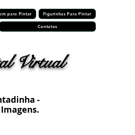
em para Pintar
Figurinhas Para Pintar
Contatos
l Virtual
ntadinha -
 Imagens.