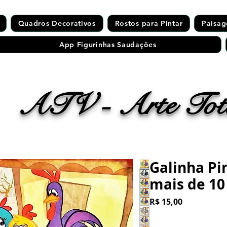
Quadros Decorativos
Rostos para Pintar
Paisag
App Figurinhas Saudações
ATV - Arte Tota
Galinha Pi
mais de 10
Preço
R$ 15,00