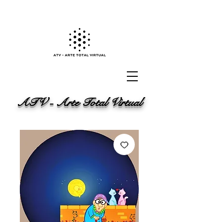
ATV - Arte Total Virtual