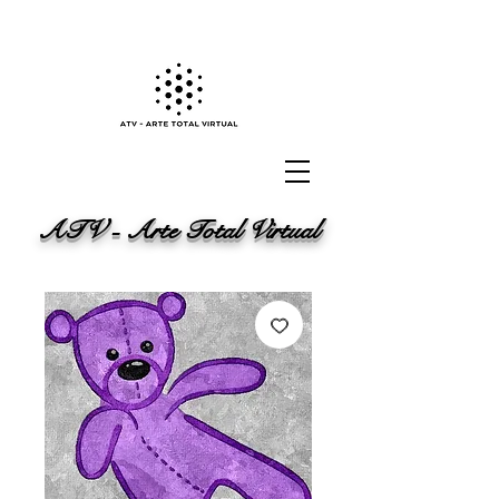
ATV - Arte Total Virtual