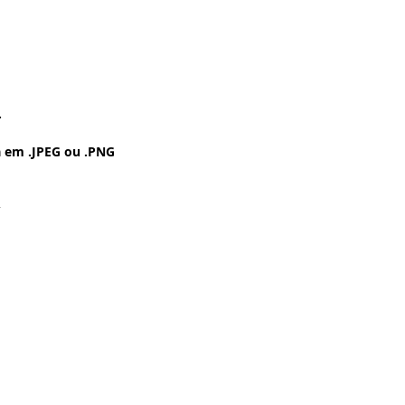
.
 em .JPEG ou .PNG
.
 Pintura a Óleo -
- Vintage - Grunge -
a ser Impressa no
chê - Fotográfico -