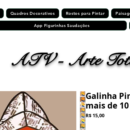
Quadros Decorativos
Rostos para Pintar
Paisag
App Figurinhas Saudações
ATV - Arte Tota
Galinha Pi
mais de 10
Preço
R$ 15,00