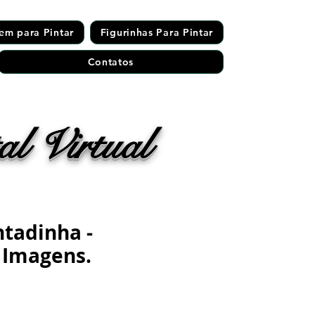
em para Pintar
Figurinhas Para Pintar
Contatos
l Virtual
ntadinha -
 Imagens.