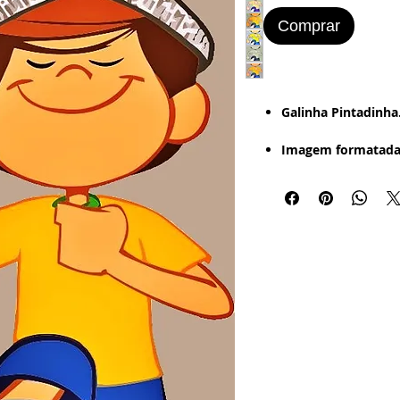
Comprar
​​​​​Galinha Pintadinha
Imagem formatada
Mais de 10 Imagens
Estilo de Desenho:
- Digital - Textura -
Retrô (Foto Antiga 
Bordered).
Imagem Pronta par
Word
:
- Papel Office - Cou
Papel Adesivo