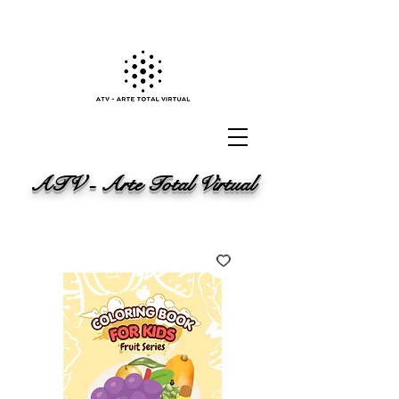
ATV - Arte Total Virtual