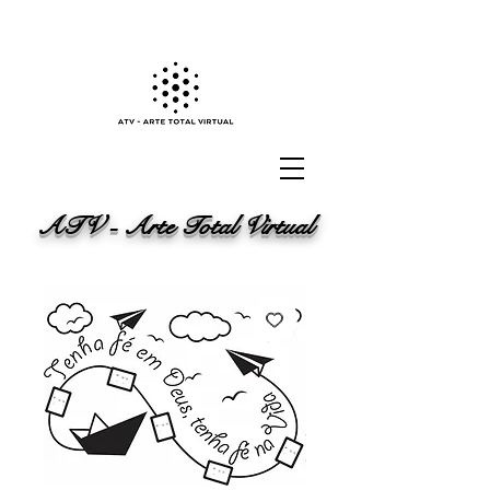
ATV - Arte Total Virtual