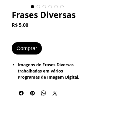
Frases Diversas
Preço
R$ 5,00
Comprar
Imagens de Frases Diversas
trabalhadas em vários
Programas de Imagem Digital.
Foto Antigas - Vintage, Grunge
e Bordered.
R$ 5 (todas as Imagens).
Voltar NOSSA LOJA
Voltar Pintura Abstrata Digital