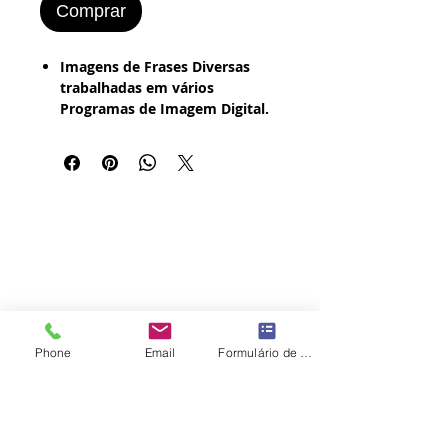
Comprar
Imagens de Frases Diversas
trabalhadas em vários
Programas de Imagem Digital.
Foto Antigas - Vintage, Grunge
e Bordered.
R$ 5 (todas as Imagens).
Voltar NOSSA LOJA
Voltar Pintura Abstrata Digital
Phone
Email
Formulário de contato
ATV - Arte Total Virtual