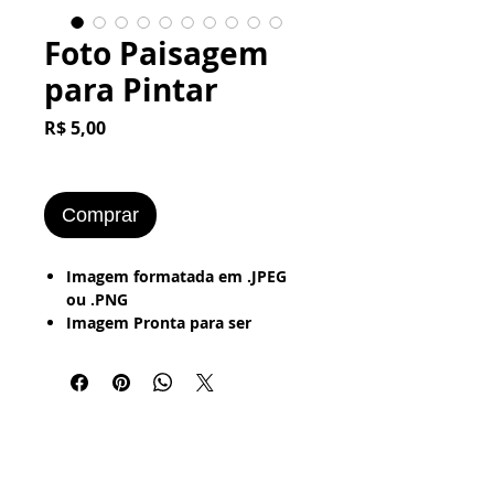
Foto Paisagem
para Pintar
Preço
R$ 5,00
Comprar
Imagem formatada em .JPEG
ou .PNG
Imagem Pronta para ser
Impressa no Word - Papel
Office - Couchê - Fotográfico -
Papel Adesivo
​Imagens para Pintar - Lápis de
Cor - Tinta Guache - Tinta Óleo
- Programa de Pintura Digital
ou Aquarela...