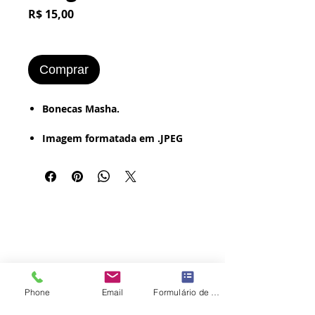
Preço
R$ 15,00
Comprar
​​​​​Bonecas Masha.
Imagem formatada em .JPEG
ou .PNG
Mais de 10 Imagens.
Estilo de Desenho:
- Digital - Textura - Pintura a
Óleo - Retrô (Foto Antiga -
Vintage - Grunge - Bordered).
Imagem Pronta para ser
Phone
Email
Formulário de contato
Impressa no Word
: