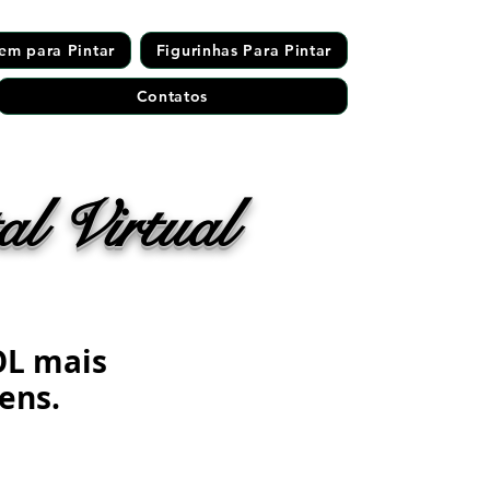
em para Pintar
Figurinhas Para Pintar
Contatos
l Virtual
OL mais
ens.