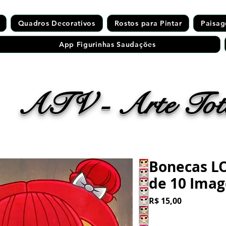
Quadros Decorativos
Rostos para Pintar
Paisag
App Figurinhas Saudações
ATV - Arte Tota
Bonecas L
de 10 Imag
Preço
R$ 15,00