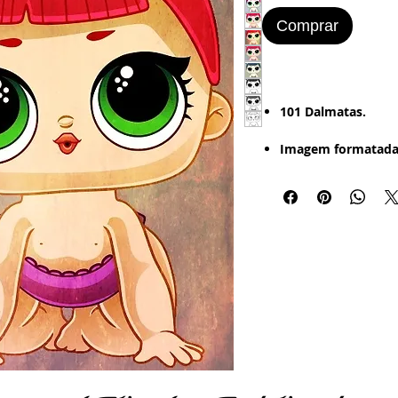
Comprar
​​​​​101 Dalmatas.
Imagem formatada
Mais de 10 Imagens
Estilo de Desenho:
- Digital - Textura -
Retrô (Foto Antiga 
Bordered).
Imagem Pronta par
Word
:
- Papel Office - Cou
Papel Adesivo