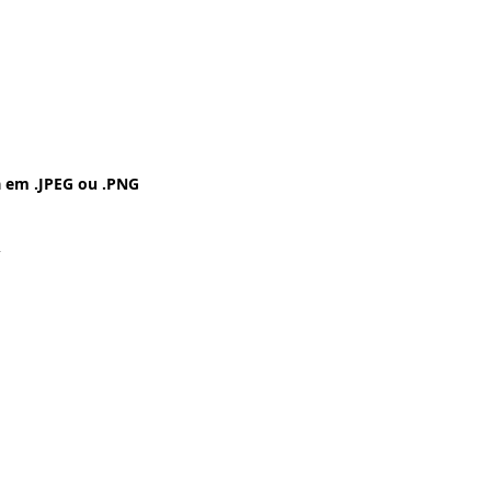
 em .JPEG ou .PNG
.
 Pintura a Óleo -
- Vintage - Grunge -
a ser Impressa no
chê - Fotográfico -