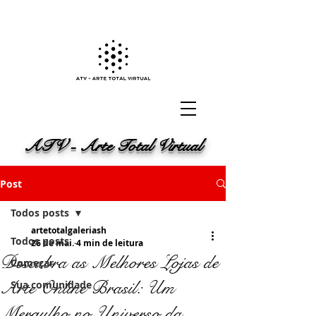
ATV - Arte Total Virtual
Post
Todos posts
artetotalgaleriash
Todos posts
26 de mai.
4 min de leitura
Descubra as Melhores Lojas de
Começar
Arte Online Brasil: Um
Sua comunidade
Mergulho no Universo da