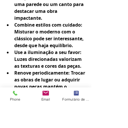
uma parede ou um canto para 
destacar uma obra 
impactante.
Combine estilos com cuidado
: 
Misturar o moderno com o 
clássico pode ser interessante, 
desde que haja equilíbrio.
Use a iluminação a seu favor
: 
Luzes direcionadas valorizam 
as texturas e cores das peças.
Renove periodicamente
: Trocar 
as obras de lugar ou adquirir 
novas peças mantém o 
ambiente vivo e inspirador.
Phone
Email
Formulário de contato
E lembre-se: a arte é para ser 
apreciada todos os dias; permita 
que ela faça parte da sua rotina, 
do seu cotidiano.