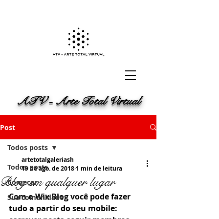
ATV - Arte Total Virtual
Post
Todos posts
artetotalgaleriash
Todos posts
19 de ago. de 2018
1 min de leitura
Blog em qualquer lugar
Começar
Com o Wix Blog você pode fazer 
Sua comunidade
tudo a partir do seu mobile: 