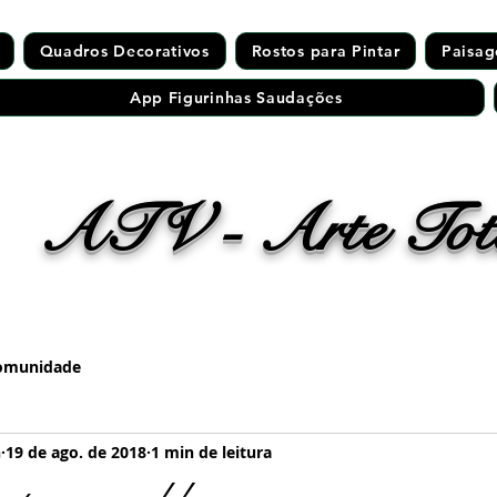
Quadros Decorativos
Rostos para Pintar
Paisag
App Figurinhas Saudações
ATV - Arte Tota
omunidade
h
19 de ago. de 2018
1 min de leitura