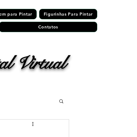
em para Pintar
Figurinhas Para Pintar
Contatos
l Virtual