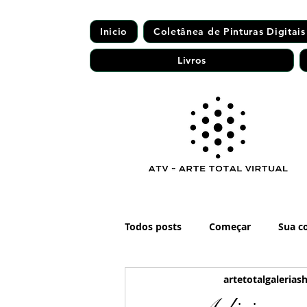
Inicio
Coletânea de Pinturas Digitais
Livros
Todos posts
Começar
Sua c
artetotalgalerias