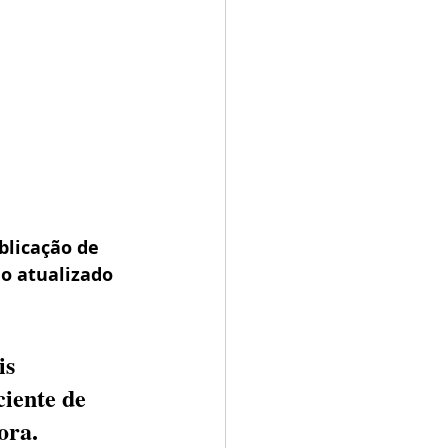
licação de 
o atualizado 
is 
iente de 
ora.