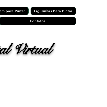
em para Pintar
Figurinhas Para Pintar
Contatos
l Virtual