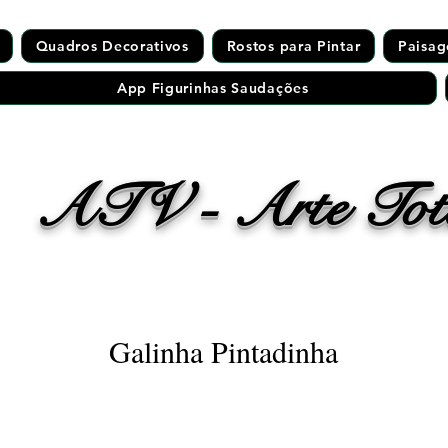
Quadros Decorativos
Rostos para Pintar
Paisag
App Figurinhas Saudações
ATV - Arte Tota
Galinha Pintadinha