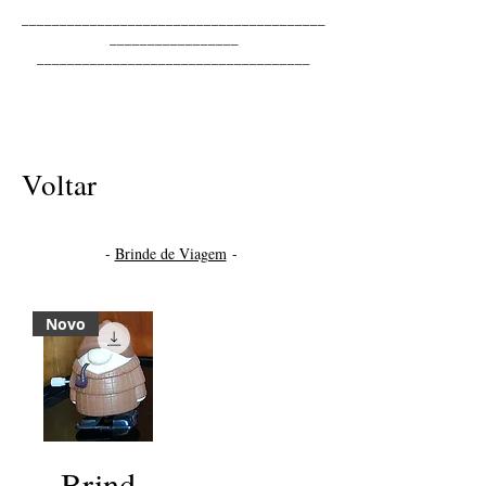
________________________________________
_________________
____________________________________
Voltar
-
Brinde de Viagem
-
Novo
Brind