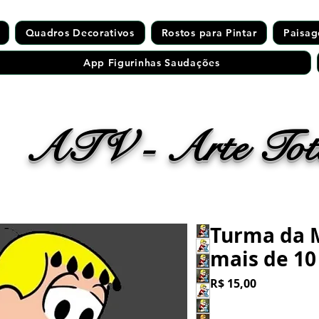
Quadros Decorativos
Rostos para Pintar
Paisag
App Figurinhas Saudações
ATV - Arte Tota
Turma da M
mais de 10
Preço
R$ 15,00