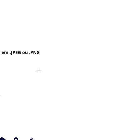
 em .JPEG ou .PNG
.
G ou .PNG
 Pintura a Óleo -
- Vintage - Grunge -
a ser Impressa no
chê - Fotográfico -