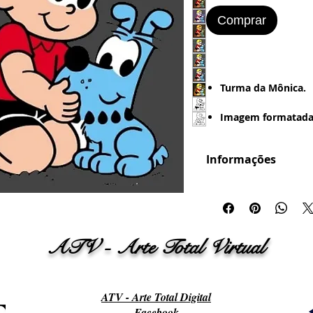
Comprar
Turma da Mônica.
Imagem formatada
Mais de 10 Imagens
Informações
Estilo de Desenho:
Formatação em .JP
- Digital - Textura -
Retrô (Foto Antiga 
Bordered).
ATV - Arte Total Virtual
Imagem Pronta par
Word
:
- Papel Office - Cou
Papel Adesivo
ATV - Arte Total Digital
Facebook