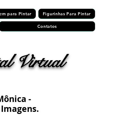
em para Pintar
Figurinhas Para Pintar
Contatos
l Virtual
ônica -
 Imagens.