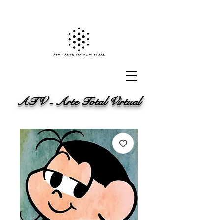
ATV - Arte Total Virtual