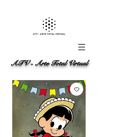
ATV - Arte Total Virtual