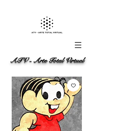
ATV - Arte Total Virtual