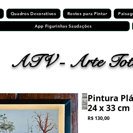
Quadros Decorativos
Rostos para Pintar
Paisag
App Figurinhas Saudações
ATV - Arte Tota
Pintura Plá
24 x 33 cm
Preço
R$ 130,00