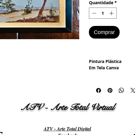
Quantidade
*
Comprar
Pintura Plástica
Em Tela Canva
Tamanho 24 x 33 cm
Paisagem - Vilarejo
As Pinturas foram fei
ATV - Arte Total Virtual
80 e 90.
*** A Moldura não est
ATV - Arte Total Digital