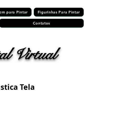
em para Pintar
Figurinhas Para Pintar
Contatos
l Virtual
stica Tela