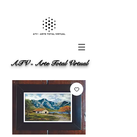
ATV - Arte Total Virtual