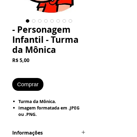
- Personagem
Infantil - Turma
da Mônica
Preço
R$ 5,00
Comprar
Turma da Mônica.
Imagem formatada em .JPEG
ou .PNG.
Pronta pra ser Impressa no
Word
Informações
---> Papel Office - Couchê -