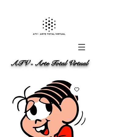
ATV - Arte Total Virtual