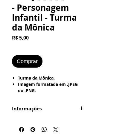
- Personagem
Infantil - Turma
da Mônica
Preço
R$ 5,00
Comprar
Turma da Mônica.
Imagem formatada em .JPEG
ou .PNG.
Pronta pra ser Impressa no
Word
Informações
---> Papel Office - Couchê -
Fotografico.
Formatação em .JPG ou .PNG
As Imagens estão prontas para
serem Impressas em Papel