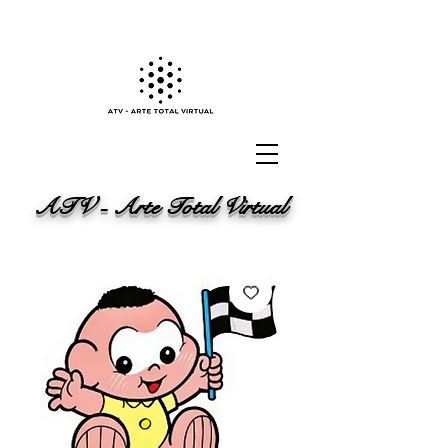
ATV - Arte Total Virtual