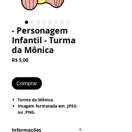
- Personagem
Infantil - Turma
da Mônica
Preço
R$ 5,00
Comprar
Turma da Mônica.
Imagem formatada em .JPEG
ou .PNG.
Pronta pra ser Impressa no
Word
Informações
---> Papel Office - Couchê -