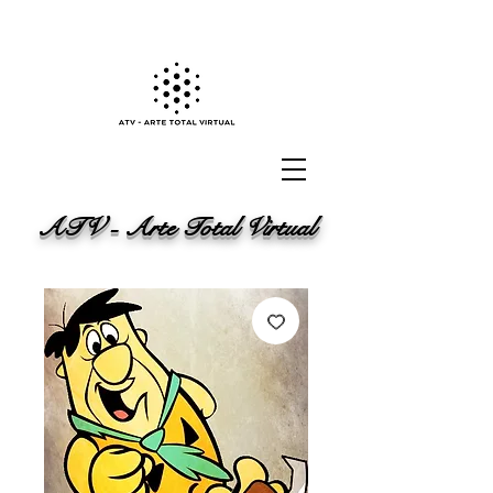
ATV - Arte Total Virtual