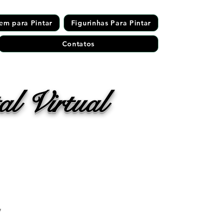
em para Pintar
Figurinhas Para Pintar
Contatos
l Virtual
*