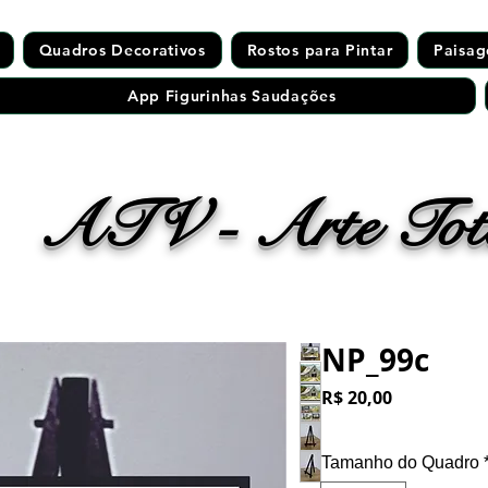
Quadros Decorativos
Rostos para Pintar
Paisag
App Figurinhas Saudações
ATV - Arte Tota
NP_99c
Preço
R$ 20,00
Tamanho do Quadro