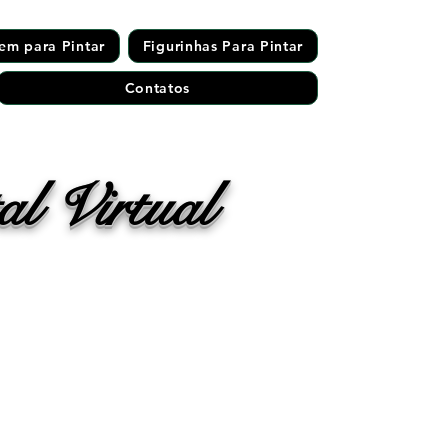
em para Pintar
Figurinhas Para Pintar
Contatos
l Virtual