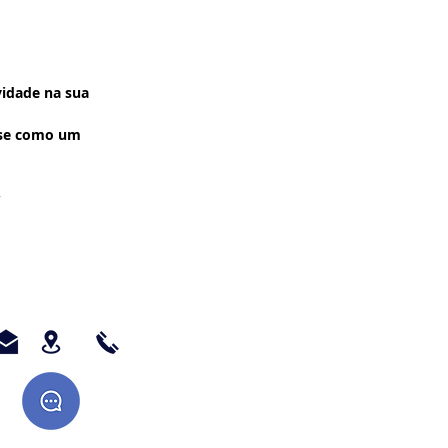
vidade na sua
-se como um
 Ao adquirir a
imi-la na
a ou em uma
poderá ser de
esta forma
dro colocando o
desejar, ou um
nte.
o de nos enviar
ou Imagem para
dro à Óleo, ou
ente.