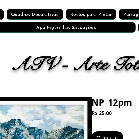
Quadros Decorativos
Rostos para Pintar
Paisag
App Figurinhas Saudações
ATV - Arte Tota
NP_12pm
Preço
R$ 25,00
Comprar