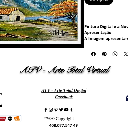
Pintura Digital e a No
Apresentação.
A Imagem apresenta
Quadro à Óleo.
Use a sua Imaginação.
Imagem, poderás impr
Impressora Doméstic
ATV - Arte Total Virtual
Gráfica. A impressão 
qualquer tamanho e d
poderás criar um Qua
tipo de moldura que 
ATV - Arte Total Digital
Painel para seu Ambie
Facebook
Temos também a opçã
por e-mail uma Foto 
que formemos um Qua
Painel para seu ambi
™®© Copyright
408.077.547-49