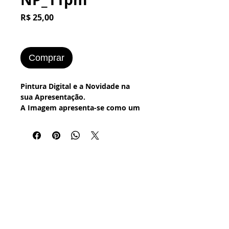
Preço
R$ 25,00
Comprar
Pintura Digital e a Novidade na
sua Apresentação.
A Imagem apresenta-se como um
Quadro à Óleo.
Use a sua Imaginação. Ao adquirir
a Imagem, poderás imprimi-la na
Impressora Doméstica ou em uma
Gráfica. A impressão poderá ser
de qualquer tamanho e desta
forma poderás criar um Quadro
colocando o tipo de moldura que
desejar, ou um Painel para seu
Ambiente.
Temos também a opção de nos