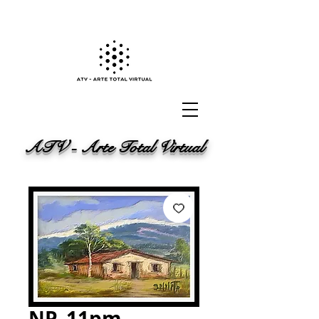
ATV - Arte Total Virtual
NP_11pm